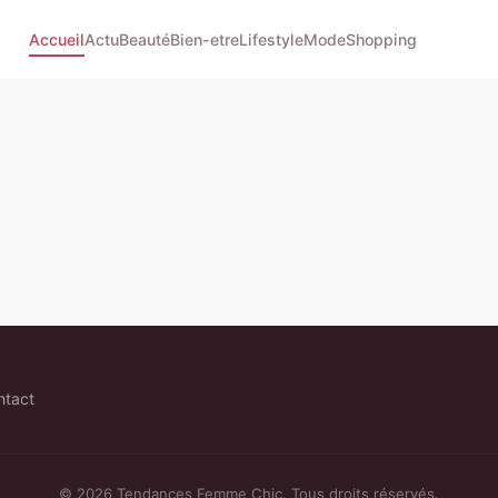
Accueil
Actu
Beauté
Bien-etre
Lifestyle
Mode
Shopping
ntact
© 2026 Tendances Femme Chic. Tous droits réservés.