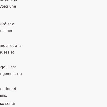
Voici une
lité et à
r calmer
amour et à la
euses et
e. Il est
hangement ou
cation et
ains.
se sentir