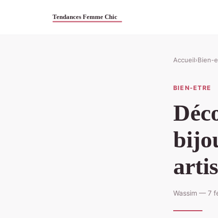
Accueil
›
Bien-e
BIEN-ETRE
Déco
bijo
arti
Wassim — 7 fé