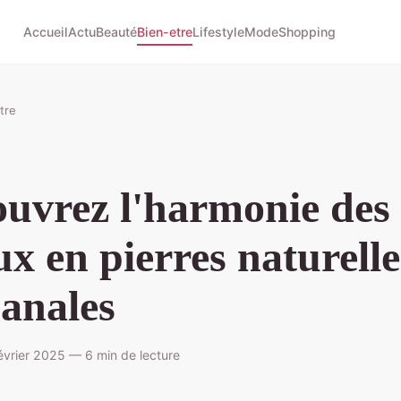
Accueil
Actu
Beauté
Bien-etre
Lifestyle
Mode
Shopping
tre
uvrez l'harmonie des
ux en pierres naturelle
sanales
vrier 2025 — 6 min de lecture