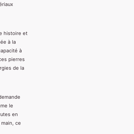
ériaux
e histoire et
ée à la
capacité à
ces pierres
rgies de la
i demande
mme le
rutes en
 main, ce