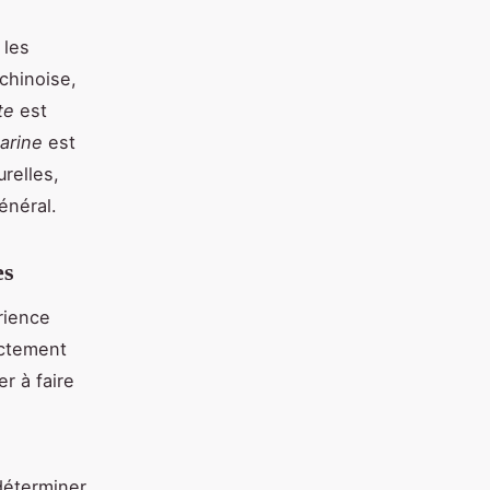
 les
chinoise,
te
est
arine
est
relles,
énéral.
es
rience
ectement
r à faire
 déterminer