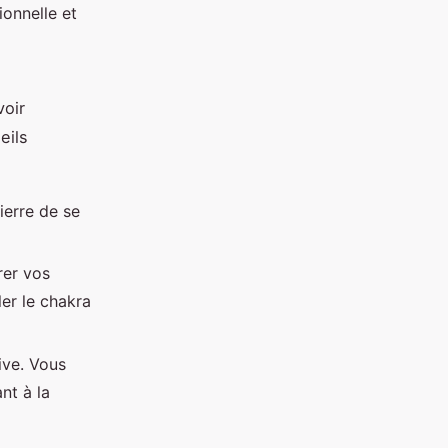
ionnelle et
voir
eils
ierre de se
rer vos
er le chakra
ive. Vous
nt à la