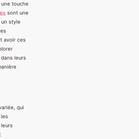
r une touche
les
sont une
 un style
ses
t avoir ces
plorer
 dans leurs
manière
variée, qui
 les
 leurs
t