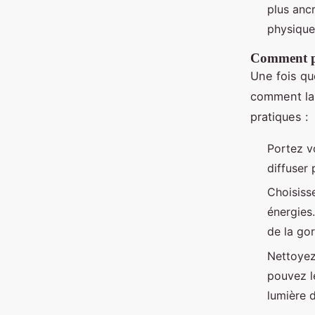
plus ancr
physique
Comment po
Une fois qu
comment la 
pratiques :
Portez vo
diffuser 
Choisiss
énergies
de la go
Nettoyez
pouvez le
lumière d