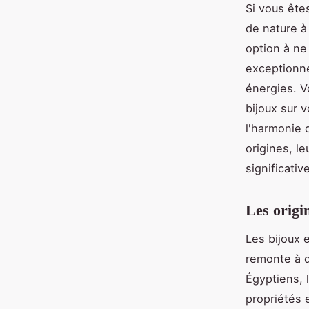
Si vous ête
de nature à
option à ne
exceptionne
énergies. V
bijoux sur v
l'harmonie 
origines, l
significative
Les origi
Les bijoux e
remonte à d
Égyptiens, l
propriétés e