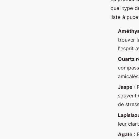
quel type d
liste à puce
Améthys
trouver l
l'esprit 
Quartz 
compassi
amicales
Jaspe
: 
souvent 
de stress
Lapislazu
leur clar
Agate
: 