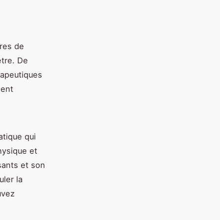
ires de
être. De
rapeutiques
ment
atique qui
hysique et
sants et son
ler la
uvez