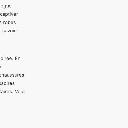
 vogue
 captiver
s robes
 savoir-
soirée. En
r.
 chaussures
ssoires
aires. Voici