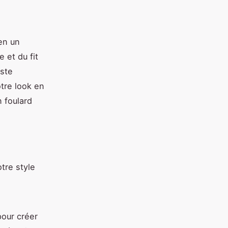
en un
 et du fit
uste
tre look en
 foulard
tre style
pour créer