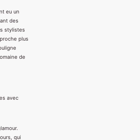
nt eu un
vant des
s stylistes
pproche plus
ouligne
 domaine de
les avec
glamour.
ours, qui