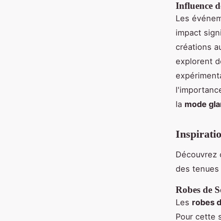
Influence 
Les événeme
impact signi
créations a
explorent d
expérimenta
l'importanc
la
mode gl
Inspirati
Découvrez c
des tenues
Robes de S
Les
robes d
Pour cette s