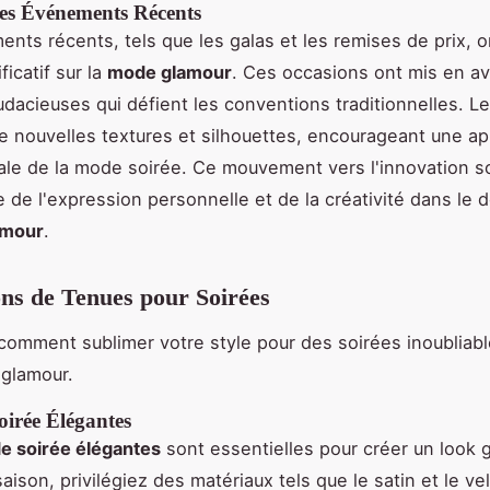
des Événements Récents
nts récents, tels que les galas et les remises de prix, o
ficatif sur la
mode glamour
. Ces occasions ont mis en a
udacieuses qui défient les conventions traditionnelles. Le
e nouvelles textures et silhouettes, encourageant une a
le de la mode soirée. Ce mouvement vers l'innovation s
e de l'expression personnelle et de la créativité dans le
amour
.
ons de Tenues pour Soirées
omment sublimer votre style pour des soirées inoubliab
 glamour.
oirée Élégantes
e soirée élégantes
sont essentielles pour créer un look 
aison, privilégiez des matériaux tels que le satin et le vel