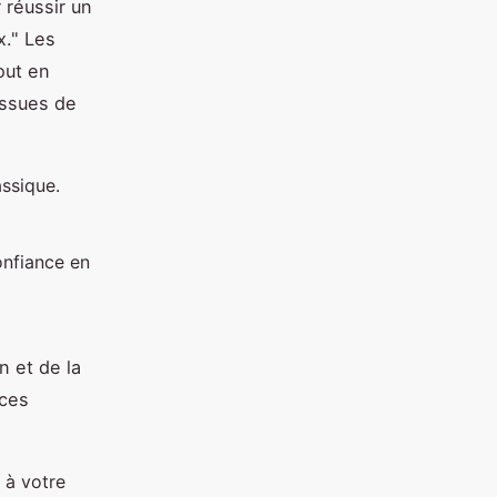
 réussir un
x." Les
out en
issues de
ssique.
onfiance en
n et de la
uces
 à votre