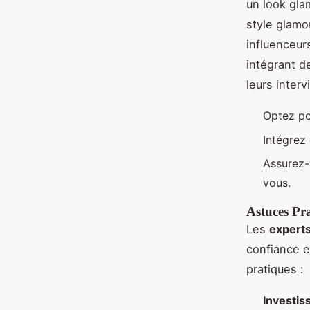
un look gla
style glamou
influenceur
intégrant d
leurs interv
Optez po
Intégrez
Assurez-
vous.
Astuces Pr
Les
expert
confiance en
pratiques :
Investis