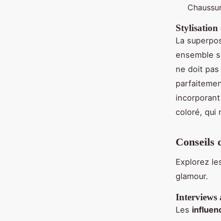
Chaussure
Stylisatio
La superpos
ensemble so
ne doit pas
parfaitemen
incorporant
coloré, qui 
Conseils 
Explorez l
glamour.
Interviews
Les
influe