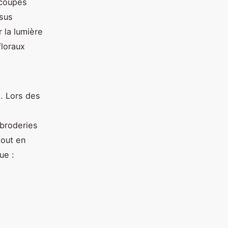
 coupes
ssus
 la lumière
floraux
.
s. Lors des
broderies
tout en
ue :