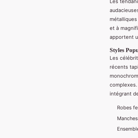
Les tendan
audacieuses
métalliques
et à magnifi
apportent u
Styles Popu
Les célébri
récents tap
monochrome
complexes. 
intégrant d
Robes f
Manches
Ensembl