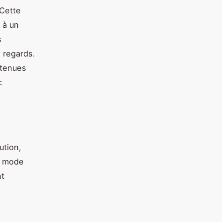
 Cette
 à un
s
 regards.
 tenues
c
ution,
a mode
nt