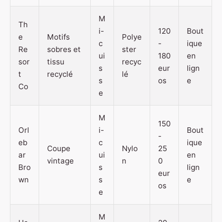
M
Th
i-
120
Bout
e
Motifs
Polye
c
-
ique
Re
sobres et
ster
ui
180
en
sor
tissu
recyc
s
eur
lign
t
recyclé
lé
s
os
e
Co
e
M
150
Orl
i-
Bout
-
eb
c
ique
Coupe
Nylo
25
ar
ui
en
vintage
n
0
Bro
s
lign
eur
wn
s
e
os
e
M