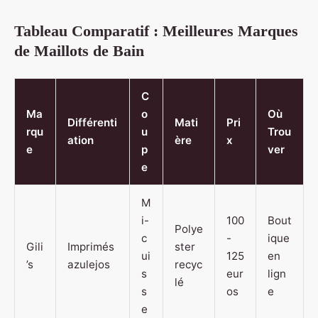
Tableau Comparatif : Meilleures Marques
de Maillots de Bain
C
Ma
o
Où
Différenti
Mati
Pri
rqu
u
Trou
ation
ère
x
e
p
ver
e
M
i-
100
Bout
Polye
c
-
ique
Gili
Imprimés
ster
ui
125
en
’s
azulejos
recyc
s
eur
lign
lé
s
os
e
e