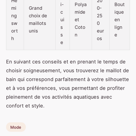
He
20
i-
Polya
Bout
mi
Grand
0-
c
mide
ique
ng
choix de
25
ui
et
en
sw
maillots
0
s
Coto
lign
ort
unis
eur
s
n
e
h
os
e
En suivant ces conseils et en prenant le temps de
choisir soigneusement, vous trouverez le maillot de
bain qui correspond parfaitement à votre silhouette
et à vos préférences, vous permettant de profiter
pleinement de vos activités aquatiques avec
confort et style.
Mode